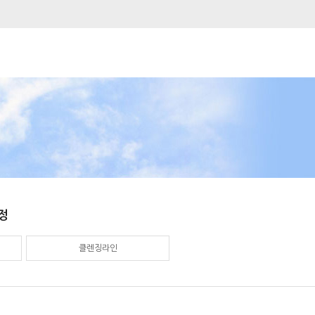
정
클렌징라인