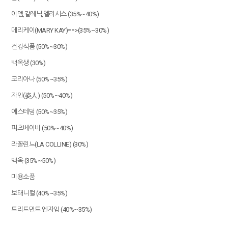
이뎀,갈레닉,엘리시스 (35%~40%)
메리케이(MARY KAY)==>(35%~30%)
건강식품 (50%~30%)
백옥생 (30%)
코리아나 (50%~35%)
자인(姿人) (50%~40%)
에스테덤 (50%~35%)
피츠베이비 (50%~40%)
라꼴린느(LA COLLINE) (30%)
백옥 (35%~50%)
미용소품
보태니컬 (40%~35%)
트리트먼트 엔자임 (40%~35%)