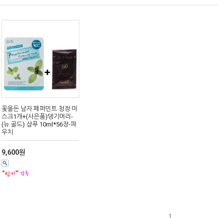
꽃을든 남자 페퍼민트 청정 마
스크1개+(사은품)댕기머리-
(뉴 골드) 샴푸 10ml*56장-파
우치
9,600원
1