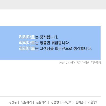
>
Home
헤어(댕기머리)사은품증정
신상품
|
낮은가격
|
높은가격
|
상품명
|
브랜드
|
판매순
|
사용후기