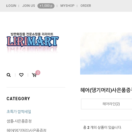
LOGIN
JOIN US
+1,000 p
MYSHOP
ORDER
0
헤어(댕기머리)사은품증
CATEGORY
헤어라인(2)
초특가 깜짝세일
샘플-사은품증정
총
2
개의 상품이 있습니다.
헤어(댕기머리)사은품증정