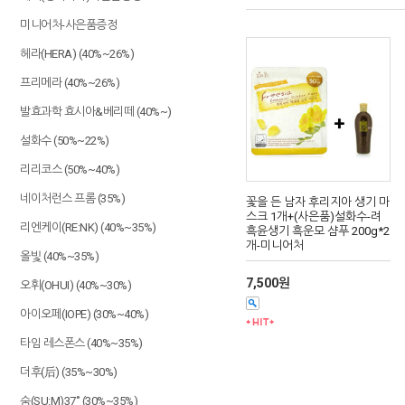
미니어처-사은품증정
헤라(HERA) (40%~26%)
프리메라 (40%~26%)
발효과학 효시아&베리떼 (40%~)
설화수 (50%~22%)
리리코스 (50%~40%)
네이처런스 프롬 (35%)
꽃을 든 남자 후리지아 생기 마
스크 1개+(사은품)설화수-려
리엔케이(RE:NK) (40%~35%)
흑윤생기 흑운모 샴푸 200g*2
개-미니어처
올빛 (40%~35%)
7,500원
오휘(OHUI) (40%~30%)
아이오페(IOPE) (30%~40%)
타임 레스폰스 (40%~35%)
더후(后) (35%~30%)
숨(SU:M)37˚ (30%~35%)