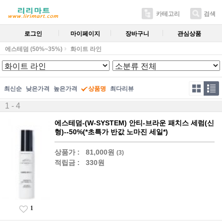
카테고리
검색
로그인
마이페이지
장바구니
관심상품
에스테덤 (50%~35%)
화이트 라인
최신순
낮은가격
높은가격
상품명
최다리뷰
1 - 4
에스테덤-(W-SYSTEM) 안티-브라운 패치스 세럼(신
형)--50%(*초특가 반값 노마진 세일*)
상품가 :
81,000원
(3)
적립금 :
330원
1