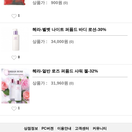
상품가 :
900원
(0)
1
헤라-벨벳 나이트 퍼퓸드 바디 로션-30%
상품가 :
34,000원
(0)
0
헤라-얼반 로즈 퍼퓸드 샤워 젤-32%
상품가 :
31,960원
(0)
1
상점정보
PC버젼
이용안내
고객센터
커뮤니티