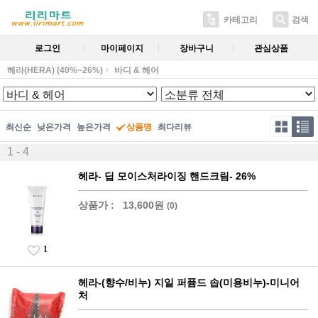
카테고리
검색
로그인
마이페이지
장바구니
관심상품
헤라(HERA) (40%~26%)
바디 & 헤어
최신순
낮은가격
높은가격
상품명
최다리뷰
1 - 4
헤라- 딥 모이스처라이징 핸드크림- 26%
상품가 :
13,600원
(0)
1
헤라-(향수/비누) 지일 퍼퓸드 솝(미용비누)-미니어
처