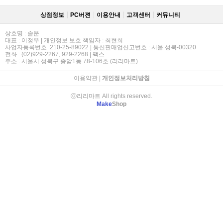
상점정보
PC버젼
이용안내
고객센터
커뮤니티
상호명 : 솔운
대표 : 이정우 | 개인정보 보호 책임자 : 최현희
사업자등록번호 :210-25-89022 | 통신판매업신고번호 : 서울 성북-00320
전화 : (02)929-2267, 929-2268 | 팩스 :
주소 : 서울시 성북구 종암1동 78-106호 (리리마트)
이용약관
|
개인정보처리방침
ⓒ리리마트 All rights reserved.
Make
Shop