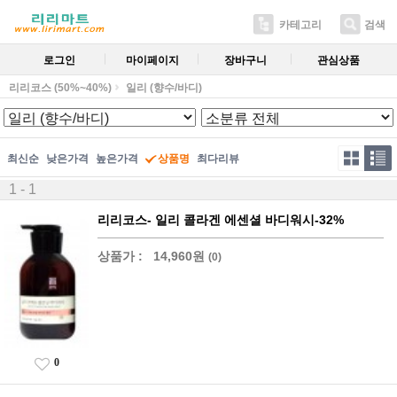
카테고리
검색
로그인
마이페이지
장바구니
관심상품
리리코스 (50%~40%)
일리 (향수/바디)
최신순
낮은가격
높은가격
상품명
최다리뷰
1 - 1
리리코스- 일리 콜라겐 에센셜 바디워시-32%
상품가 :
14,960원
(0)
0