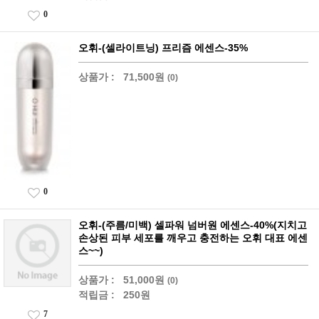
0
오휘-(셀라이트닝) 프리즘 에센스-35%
상품가 :
71,500원
(0)
0
오휘-(주름/미백) 셀파워 넘버원 에센스-40%(지치고
손상된 피부 세포를 깨우고 충전하는 오휘 대표 에센
스~~)
상품가 :
51,000원
(0)
적립금 :
250원
7