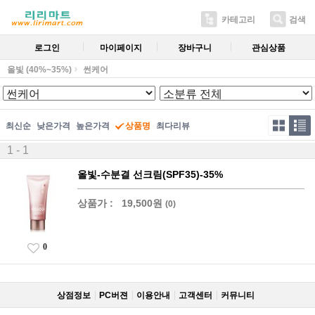
카테고리
검색
로그인
마이페이지
장바구니
관심상품
올빛 (40%~35%)
썬케어
최신순
낮은가격
높은가격
상품명
최다리뷰
1 - 1
올빛-수분결 선크림(SPF35)-35%
상품가 :
19,500원
(0)
0
상점정보
PC버젼
이용안내
고객센터
커뮤니티