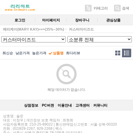
카테고리
검색
로그인
마이페이지
장바구니
관심상품
메리케이(MARY KAY)==>(35%~30%)
커스터마이즈드
최신순
낮은가격
높은가격
상품명
최다리뷰
해당 데이터가 없습니다.
상점정보
PC버젼
이용안내
고객센터
커뮤니티
상호명 : 솔운
대표 : 이정우 | 개인정보 보호 책임자 : 최현희
사업자등록번호 :210-25-89022 | 통신판매업신고번호 : 서울 성북-00320
전화 : (02)929-2267, 929-2268 | 팩스 :
주소 : 서울시 성북구 종암1동 78-106호 (리리마트)