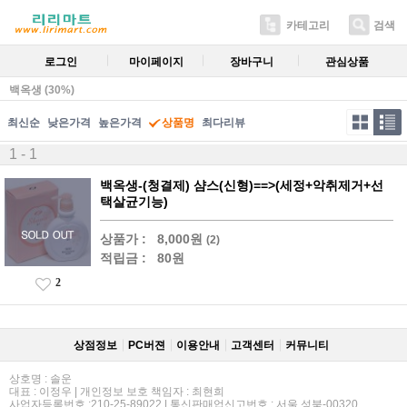
카테고리
검색
로그인
마이페이지
장바구니
관심상품
백옥생 (30%)
최신순
낮은가격
높은가격
상품명
최다리뷰
1 - 1
백옥생-(청결제) 샴스(신형)==>(세정+악취제거+선
택살균기능)
상품가 :
8,000원
(2)
적립금 :
80원
2
상점정보
PC버젼
이용안내
고객센터
커뮤니티
상호명 : 솔운
대표 : 이정우 | 개인정보 보호 책임자 : 최현희
사업자등록번호 :210-25-89022 | 통신판매업신고번호 : 서울 성북-00320