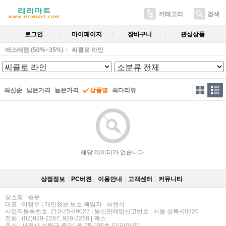
카테고리
검색
로그인
마이페이지
장바구니
관심상품
에스테덤 (50%~35%)
씨클로 라인
최신순
낮은가격
높은가격
상품명
최다리뷰
해당 데이터가 없습니다.
상점정보
PC버젼
이용안내
고객센터
커뮤니티
상호명 : 솔운
대표 : 이정우 | 개인정보 보호 책임자 : 최현희
사업자등록번호 :210-25-89022 | 통신판매업신고번호 : 서울 성북-00320
전화 : (02)929-2267, 929-2268 | 팩스 :
주소 : 서울시 성북구 종암1동 78-106호 (리리마트)