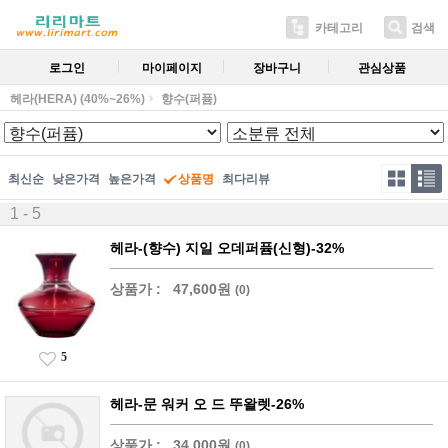
카테고리
검색
로그인
마이페이지
장바구니
관심상품
헤라(HERA) (40%~26%)
향수(퍼퓸)
최신순
낮은가격
높은가격
상품명
최다리뷰
1 - 5
헤라-(향수) 지일 오데퍼퓸(신형)-32%
상품가 :
47,600원
(0)
5
헤라-문 워커 오 드 뚜왈렛-26%
상품가 :
34,000원
(0)