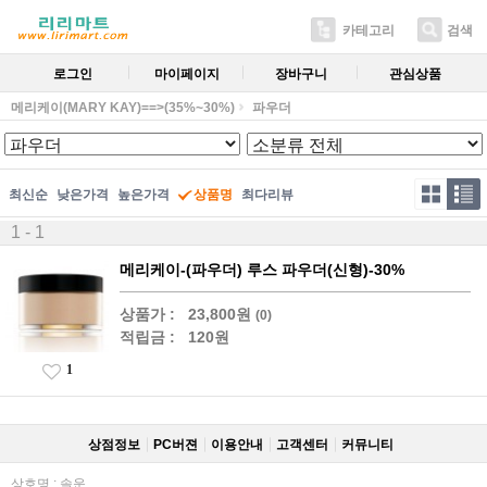
카테고리
검색
로그인
마이페이지
장바구니
관심상품
메리케이(MARY KAY)==>(35%~30%)
파우더
최신순
낮은가격
높은가격
상품명
최다리뷰
1 - 1
메리케이-(파우더) 루스 파우더(신형)-30%
상품가 :
23,800원
(0)
적립금 :
120원
1
상점정보
PC버젼
이용안내
고객센터
커뮤니티
상호명 : 솔운