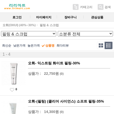
카테고리
검색
로그인
마이페이지
장바구니
관심상품
오휘(OHUI) (40%~30%)
필링 & 스크럽
최신순
낮은가격
높은가격
상품명
최다리뷰
1 - 4
오휘- 익스트림 화이트 필링-30%
상품가 :
22,750원
(0)
0
오휘-(필링) (클리어 사이언스) 소프트 필링-35%
상품가 :
14,300원
(0)