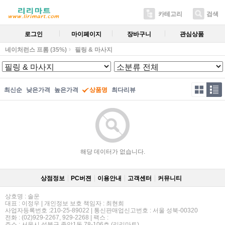
카테고리
검색
로그인
마이페이지
장바구니
관심상품
네이처런스 프롬 (35%)
필링 & 마사지
최신순
낮은가격
높은가격
상품명
최다리뷰
해당 데이터가 없습니다.
상점정보
PC버젼
이용안내
고객센터
커뮤니티
상호명 : 솔운
대표 : 이정우 | 개인정보 보호 책임자 : 최현희
사업자등록번호 :210-25-89022 | 통신판매업신고번호 : 서울 성북-00320
전화 : (02)929-2267, 929-2268 | 팩스 :
주소 : 서울시 성북구 종암1동 78-106호 (리리마트)