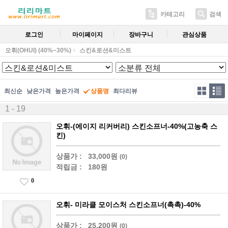
카테고리
검색
로그인
마이페이지
장바구니
관심상품
오휘(OHUI) (40%~30%)
스킨&로션&미스트
최신순
낮은가격
높은가격
상품명
최다리뷰
1 - 19
오휘-(에이지 리커버리) 스킨소프너-40%(고농축 스
킨)
상품가 :
33,000원
(0)
적립금 :
180원
0
오휘- 미라클 모이스처 스킨소프너(촉촉)-40%
상품가 :
25,200원
(0)