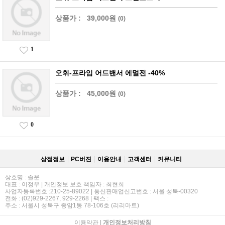
상품가 :
39,000원
(0)
1
오휘-프라임 어드밴서 에멀전 -40%
상품가 :
45,000원
(0)
0
상점정보
PC버젼
이용안내
고객센터
커뮤니티
상호명 : 솔운
대표 : 이정우 | 개인정보 보호 책임자 : 최현희
사업자등록번호 :210-25-89022 | 통신판매업신고번호 : 서울 성북-00320
전화 : (02)929-2267, 929-2268 | 팩스 :
주소 : 서울시 성북구 종암1동 78-106호 (리리마트)
이용약관
|
개인정보처리방침