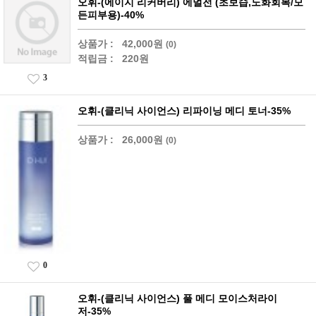
오휘-(에이지 리커버리) 에멀전 (초보습,노화회복/모
든피부용)-40%
상품가 :
42,000원
(0)
적립금 :
220원
3
오휘-(클리닉 사이언스) 리파이닝 메디 토너-35%
상품가 :
26,000원
(0)
0
오휘-(클리닉 사이언스) 풀 메디 모이스처라이
저-35%